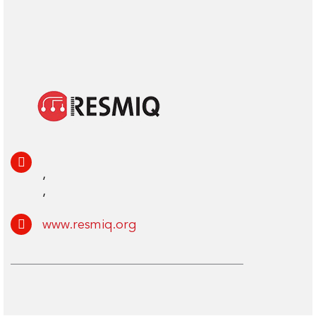
,
,
www.resmiq.org